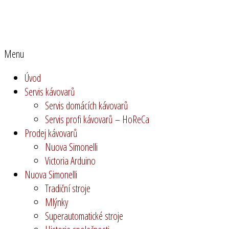
Coffee Servis Praha
prodej a servis kávovarů nejen v Praze
Menu
Úvod
Servis kávovarů
Servis domácích kávovarů
Servis profi kávovarů – HoReCa
Prodej kávovarů
Nuova Simonelli
Victoria Arduino
Nuova Simonelli
Tradiční stroje
Mlýnky
Superautomatické stroje