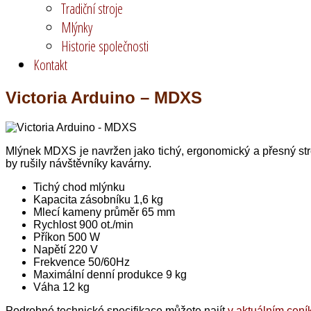
Tradiční stroje
Mlýnky
Historie společnosti
Kontakt
Victoria Arduino – MDXS
Mlýnek MDXS je navržen jako tichý, ergonomický a přesný stro
by rušily návštěvníky kavárny.
Tichý chod mlýnku
Kapacita zásobníku 1,6 kg
Mlecí kameny průměr 65 mm
Rychlost 900 ot./min
Příkon 500 W
Napětí 220 V
Frekvence 50/60Hz
Maximální denní produkce 9 kg
Váha 12 kg
Podrobné technické specifikace můžete najít
v aktuálním cení