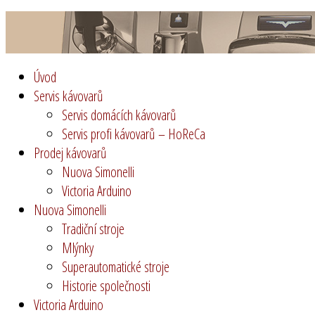
Coffee Servis Praha
prodej a servis kávovarů nejen v Praze
Úvod
Servis kávovarů
Servis domácích kávovarů
Servis profi kávovarů – HoReCa
Prodej kávovarů
Nuova Simonelli
Victoria Arduino
Nuova Simonelli
Tradiční stroje
Mlýnky
Superautomatické stroje
Historie společnosti
Victoria Arduino