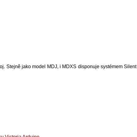
j. Stejně jako model MDJ, i MDXS disponuje systémem Silent Bl
ku Victoria Arduino
.